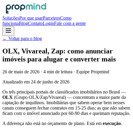
Soluções
Por que usar
Parceiros
Como
funciona
Blog
Contato
Login
Fale com a gente
← Voltar para o blog
OLX, Vivareal, Zap: como anunciar
imóveis para alugar e converter mais
26 de maio de 2026
·
4
min de leitura
· Equipe Propmind
Atualizado em
24 de junho de 2026
Os três principais portais de classificados imobiliários no Brasil —
OLX
(Grupo OLX/Zap/Vivareal) — concentram a maior parte da
captação de inquilinos. Imobiliárias que sabem operar bem nesses
canais conseguem fechar contratos em 15-25 dias; as que não sabem
ficam com o imóvel anunciado por 60-90 dias e queimam reputação.
A diferença não está no orçamento de plano. Está em
execução
.