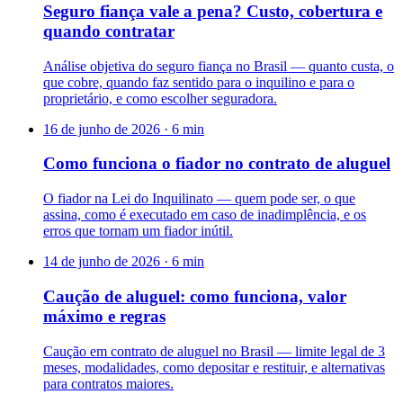
Seguro fiança vale a pena? Custo, cobertura e
quando contratar
Análise objetiva do seguro fiança no Brasil — quanto custa, o
que cobre, quando faz sentido para o inquilino e para o
proprietário, e como escolher seguradora.
16 de junho de 2026
·
6
min
Como funciona o fiador no contrato de aluguel
O fiador na Lei do Inquilinato — quem pode ser, o que
assina, como é executado em caso de inadimplência, e os
erros que tornam um fiador inútil.
14 de junho de 2026
·
6
min
Caução de aluguel: como funciona, valor
máximo e regras
Caução em contrato de aluguel no Brasil — limite legal de 3
meses, modalidades, como depositar e restituir, e alternativas
para contratos maiores.