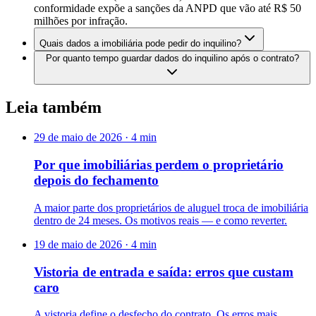
conformidade expõe a sanções da ANPD que vão até R$ 50
milhões por infração.
Quais dados a imobiliária pode pedir do inquilino?
Por quanto tempo guardar dados do inquilino após o contrato?
Leia também
29 de maio de 2026
·
4
min
Por que imobiliárias perdem o proprietário
depois do fechamento
A maior parte dos proprietários de aluguel troca de imobiliária
dentro de 24 meses. Os motivos reais — e como reverter.
19 de maio de 2026
·
4
min
Vistoria de entrada e saída: erros que custam
caro
A vistoria define o desfecho do contrato. Os erros mais