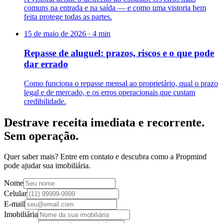
comuns na entrada e na saída — e como uma vistoria bem
feita protege todas as partes.
15 de maio de 2026
·
4
min
Repasse de aluguel: prazos, riscos e o que pode
dar errado
Como funciona o repasse mensal ao proprietário, qual o prazo
legal e de mercado, e os erros operacionais que custam
credibilidade.
Destrave receita imediata e recorrente.
Sem operação.
Quer saber mais? Entre em contato e descubra como a Propmind
pode ajudar sua imobiliária.
Nome
Celular
E-mail
Imobiliária