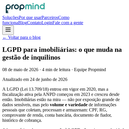
Soluções
Por que usar
Parceiros
Como
funciona
Blog
Contato
Login
Fale com a gente
← Voltar para o blog
LGPD para imobiliárias: o que muda na
gestão de inquilinos
08 de maio de 2026
·
4
min de leitura
· Equipe Propmind
Atualizado em
24 de junho de 2026
A LGPD (Lei 13.709/18) entrou em vigor em 2020, mas a
fiscalização ativa pela ANPD começou em 2023 e cresceu desde
então. Imobiliárias estão na mira — não por exposição grande de
dados sensíveis, mas pelo
volume e variedade
de informações
pessoais que coletam, processam e armazenam: CPF, RG,
comprovante de renda, conta bancária, documento de fiador,
histórico de cobrança.