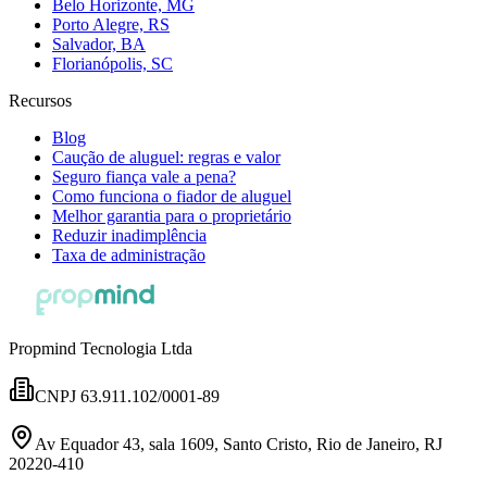
Belo Horizonte, MG
Porto Alegre, RS
Salvador, BA
Florianópolis, SC
Recursos
Blog
Caução de aluguel: regras e valor
Seguro fiança vale a pena?
Como funciona o fiador de aluguel
Melhor garantia para o proprietário
Reduzir inadimplência
Taxa de administração
Propmind Tecnologia Ltda
CNPJ 63.911.102/0001-89
Av Equador 43, sala 1609, Santo Cristo, Rio de Janeiro, RJ
20220-410