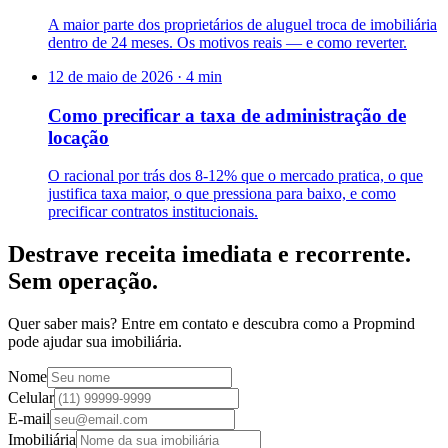
A maior parte dos proprietários de aluguel troca de imobiliária
dentro de 24 meses. Os motivos reais — e como reverter.
12 de maio de 2026
·
4
min
Como precificar a taxa de administração de
locação
O racional por trás dos 8-12% que o mercado pratica, o que
justifica taxa maior, o que pressiona para baixo, e como
precificar contratos institucionais.
Destrave receita imediata e recorrente.
Sem operação.
Quer saber mais? Entre em contato e descubra como a Propmind
pode ajudar sua imobiliária.
Nome
Celular
E-mail
Imobiliária