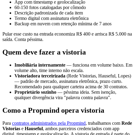
App com timestamp e geolocalização
60-150 fotos catalogadas por cômodo
Descrição padronizada de cada item
Termo digital com assinatura eletrônica
Backup em nuvem com retenção mínima de 7 anos
Pular esse custo na entrada economiza R$ 400 e arrisca R$ 5.000 na
saída. Conta péssima.
Quem deve fazer a vistoria
Imobiliária internamente
— funciona em volume baixo. Em
volume alto, time interno não escala.
Vistoriadora terceirizada
(Rede Vistorias, Hauseful, Lopes)
— padrão de mercado, assinatura eletrônica, prazo curto.
Recomendado para qualquer carteira acima de 30 contratos.
Proprietário sozinho
— péssima ideia. Sem isenção,
qualquer divergência vira "palavra contra palavra".
Como a Propmind opera vistoria
Para
contratos administrados pela Propmind
, trabalhamos com
Rede
Vistorias
e
Hauseful
, ambos parceiros credenciados com app
digital, timestamp e geolocalização. A vistoria de entrada é parte do