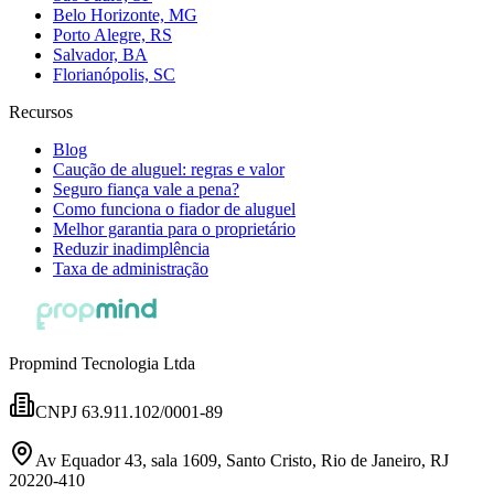
Belo Horizonte, MG
Porto Alegre, RS
Salvador, BA
Florianópolis, SC
Recursos
Blog
Caução de aluguel: regras e valor
Seguro fiança vale a pena?
Como funciona o fiador de aluguel
Melhor garantia para o proprietário
Reduzir inadimplência
Taxa de administração
Propmind Tecnologia Ltda
CNPJ 63.911.102/0001-89
Av Equador 43, sala 1609, Santo Cristo, Rio de Janeiro, RJ
20220-410