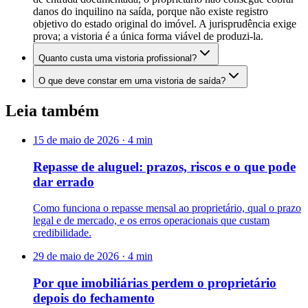
danos do inquilino na saída, porque não existe registro
objetivo do estado original do imóvel. A jurisprudência exige
prova; a vistoria é a única forma viável de produzi-la.
Quanto custa uma vistoria profissional?
O que deve constar em uma vistoria de saída?
Leia também
15 de maio de 2026
·
4
min
Repasse de aluguel: prazos, riscos e o que pode
dar errado
Como funciona o repasse mensal ao proprietário, qual o prazo
legal e de mercado, e os erros operacionais que custam
credibilidade.
29 de maio de 2026
·
4
min
Por que imobiliárias perdem o proprietário
depois do fechamento