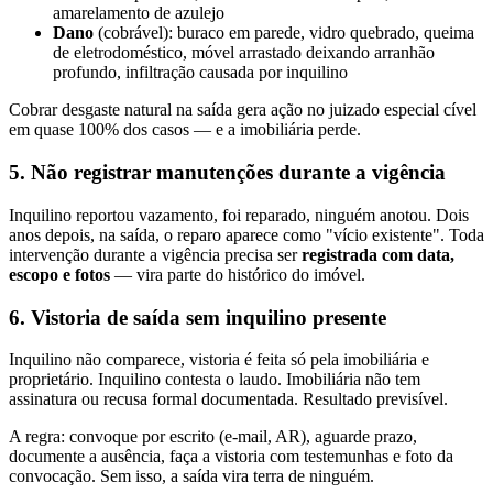
amarelamento de azulejo
Dano
(cobrável): buraco em parede, vidro quebrado, queima
de eletrodoméstico, móvel arrastado deixando arranhão
profundo, infiltração causada por inquilino
Cobrar desgaste natural na saída gera ação no juizado especial cível
em quase 100% dos casos — e a imobiliária perde.
5. Não registrar manutenções durante a vigência
Inquilino reportou vazamento, foi reparado, ninguém anotou. Dois
anos depois, na saída, o reparo aparece como "vício existente". Toda
intervenção durante a vigência precisa ser
registrada com data,
escopo e fotos
— vira parte do histórico do imóvel.
6. Vistoria de saída sem inquilino presente
Inquilino não comparece, vistoria é feita só pela imobiliária e
proprietário. Inquilino contesta o laudo. Imobiliária não tem
assinatura ou recusa formal documentada. Resultado previsível.
A regra: convoque por escrito (e-mail, AR), aguarde prazo,
documente a ausência, faça a vistoria com testemunhas e foto da
convocação. Sem isso, a saída vira terra de ninguém.