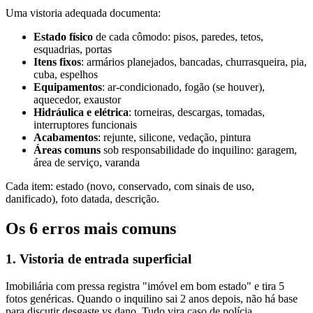
Uma vistoria adequada documenta:
Estado físico
de cada cômodo: pisos, paredes, tetos,
esquadrias, portas
Itens fixos
: armários planejados, bancadas, churrasqueira, pia,
cuba, espelhos
Equipamentos
: ar-condicionado, fogão (se houver),
aquecedor, exaustor
Hidráulica e elétrica
: torneiras, descargas, tomadas,
interruptores funcionais
Acabamentos
: rejunte, silicone, vedação, pintura
Áreas comuns
sob responsabilidade do inquilino: garagem,
área de serviço, varanda
Cada item: estado (novo, conservado, com sinais de uso,
danificado), foto datada, descrição.
Os 6 erros mais comuns
1. Vistoria de entrada superficial
Imobiliária com pressa registra "imóvel em bom estado" e tira 5
fotos genéricas. Quando o inquilino sai 2 anos depois, não há base
para discutir desgaste vs dano. Tudo vira caso de polícia.