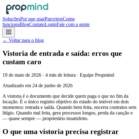
Soluções
Por que usar
Parceiros
Como
funciona
Blog
Contato
Login
Fale com a gente
← Voltar para o blog
Vistoria de entrada e saída: erros que
custam caro
19 de maio de 2026
·
4
min de leitura
· Equipe Propmind
Atualizado em
24 de junho de 2026
A vistoria é o documento que decide quem paga o que no fim da
locação. É o único registro objetivo do estado do imóvel em dois
momentos: entrada e saída. Quando bem feita, encerra contratos sem
litígio. Quando mal feita, gera processos longos, perda da caução e
— quase sempre — proprietário insatisfeito.
O que uma vistoria precisa registrar