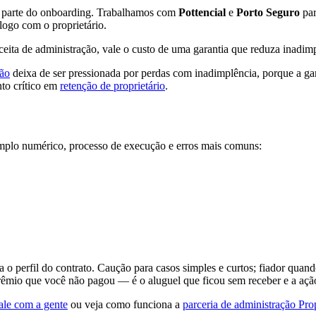
 é parte do onboarding. Trabalhamos com
Pottencial
e
Porto Seguro
par
álogo com o proprietário.
eceita de administração, vale o custo de uma garantia que reduza inadi
ção
deixa de ser pressionada por perdas com inadimplência, porque a gar
nto crítico em
retenção de proprietário
.
mplo numérico, processo de execução e erros mais comuns:
a o perfil do contrato. Caução para casos simples e curtos; fiador quan
 prêmio que você não pagou — é o aluguel que ficou sem receber e a aç
ale com a gente
ou veja como funciona a
parceria de administração Pr