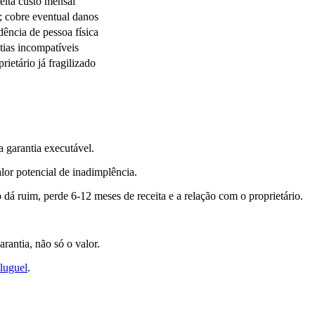
ceita custo mensal
ta; cobre eventual danos
ência de pessoa física
tias incompatíveis
ietário já fragilizado
 garantia executável.
or potencial de inadimplência.
 dá ruim, perde 6-12 meses de receita e a relação com o proprietário.
rantia, não só o valor.
luguel
.