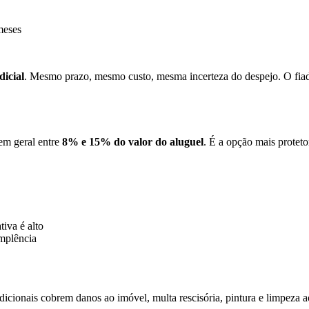
meses
dicial
. Mesmo prazo, mesmo custo, mesma incerteza do despejo. O fiado
em geral entre
8% e 15% do valor do aluguel
. É a opção mais protet
tiva é alto
implência
cionais cobrem danos ao imóvel, multa rescisória, pintura e limpeza ao