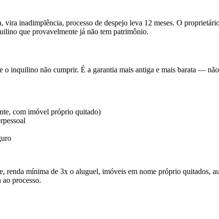
, vira inadimplência, processo de despejo leva 12 meses. O proprietár
uilino que provavelmente já não tem patrimônio.
 o inquilino não cumprir. É a garantia mais antiga e mais barata — não
ente, com imóvel próprio quitado)
erpessoal
guro
score, renda mínima de 3x o aluguel, imóveis em nome próprio quitados, 
 ao processo.