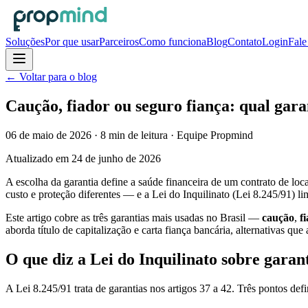
Soluções
Por que usar
Parceiros
Como funciona
Blog
Contato
Login
Fale
← Voltar para o blog
Caução, fiador ou seguro fiança: qual gara
06 de maio de 2026
·
8
min de leitura
· Equipe Propmind
Atualizado em
24 de junho de 2026
A escolha da garantia define a saúde financeira de um contrato de loc
custo e proteção diferentes — e a Lei do Inquilinato (Lei 8.245/91) l
Este artigo cobre as três garantias mais usadas no Brasil —
caução
,
f
aborda título de capitalização e carta fiança bancária, alternativas qu
O que diz a Lei do Inquilinato sobre garan
A Lei 8.245/91 trata de garantias nos artigos 37 a 42. Três pontos def