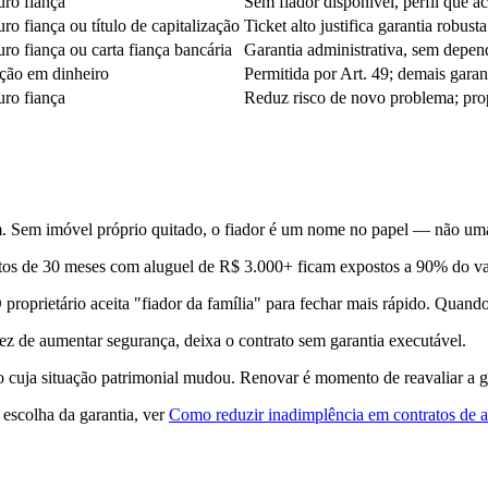
ro fiança
Sem fiador disponível, perfil que a
ro fiança ou título de capitalização
Ticket alto justifica garantia robus
ro fiança ou carta fiança bancária
Garantia administrativa, sem depend
ção em dinheiro
Permitida por Art. 49; demais garan
ro fiança
Reduz risco de novo problema; propr
. Sem imóvel próprio quitado, o fiador é um nome no papel — não uma
os de 30 meses com aluguel de R$ 3.000+ ficam expostos a 90% do val
proprietário aceita "fiador da família" para fechar mais rápido. Quando
z de aumentar segurança, deixa o contrato sem garantia executável.
 cuja situação patrimonial mudou. Renovar é momento de reavaliar a ga
escolha da garantia, ver
Como reduzir inadimplência em contratos de a