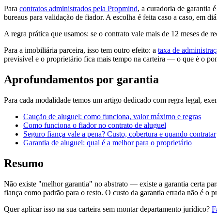
Para
contratos administrados pela Propmind
, a curadoria de garantia
bureaus para validação de fiador. A escolha é feita caso a caso, em di
A regra prática que usamos: se o contrato vale mais de 12 meses de r
Para a imobiliária parceira, isso tem outro efeito: a
taxa de administra
previsível e o proprietário fica mais tempo na carteira — o que é o po
Aprofundamentos por garantia
Para cada modalidade temos um artigo dedicado com regra legal, exe
Caução de aluguel: como funciona, valor máximo e regras
Como funciona o fiador no contrato de aluguel
Seguro fiança vale a pena? Custo, cobertura e quando contratar
Garantia de aluguel: qual é a melhor para o proprietário
Resumo
Não existe "melhor garantia" no abstrato — existe a garantia certa par
fiança como padrão para o resto. O custo da garantia errada não é o
Quer aplicar isso na sua carteira sem montar departamento jurídico?
F