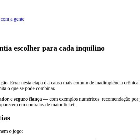
 com a gente
ntia escolher para cada inquilino
ação. Errar nesta etapa é a causa mais comum de inadimplência crônica 
imita o que se pode combinar.
iador
e
seguro fiança
— com exemplos numéricos, recomendação por perf
e aparecem em contratos de maior ticket.
tias
inem o jogo: