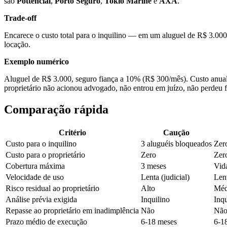
são
Pottencial
,
Porto Seguro
,
Tokio Marine
e
AXA
.
Trade-off
Encarece o custo total para o inquilino — em um aluguel de R$ 3.00
locação.
Exemplo numérico
Aluguel de R$ 3.000, seguro fiança a 10% (R$ 300/mês). Custo anual 
proprietário não acionou advogado, não entrou em juízo, não perdeu fl
Comparação rápida
Critério
Caução
Custo para o inquilino
3 aluguéis bloqueados
Zer
Custo para o proprietário
Zero
Zer
Cobertura máxima
3 meses
Vida
Velocidade de uso
Lenta (judicial)
Lent
Risco residual ao proprietário
Alto
Méd
Análise prévia exigida
Inquilino
Inqu
Repasse ao proprietário em inadimplência
Não
Nã
Prazo médio de execução
6-18 meses
6-1