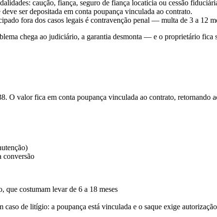
dades: caução, fiança, seguro de fiança locatícia ou cessão fiduciári
e deve ser depositada em conta poupança vinculada ao contrato.
ipado fora dos casos legais é contravenção penal — multa de 3 a 12 me
lema chega ao judiciário, a garantia desmonta — e o proprietário fica
38. O valor fica em conta poupança vinculada ao contrato, retornando a
nutenção)
a conversão
o, que costumam levar de 6 a 18 meses
m caso de litígio: a poupança está vinculada e o saque exige autorização