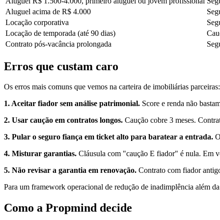
Aluguel R$ 1.500-4.000, primeiro aluguel ou jovem profissional
Segu
Aluguel acima de R$ 4.000
Segu
Locação corporativa
Segu
Locação de temporada (até 90 dias)
Cau
Contrato pós-vacância prolongada
Segu
Erros que custam caro
Os erros mais comuns que vemos na carteira de imobiliárias parceiras:
1. Aceitar fiador sem análise patrimonial.
Score e renda não bastam
2. Usar caução em contratos longos.
Caução cobre 3 meses. Contrat
3. Pular o seguro fiança em ticket alto para baratear a entrada.
O 
4. Misturar garantias.
Cláusula com "caução E fiador" é nula. Em ve
5. Não revisar a garantia em renovação.
Contrato com fiador antigo
Para um framework operacional de redução de inadimplência além da 
Como a Propmind decide