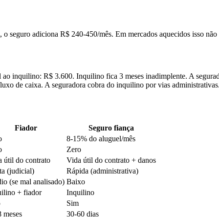
0, o seguro adiciona R$ 240-450/mês. Em mercados aquecidos isso não 
ao inquilino: R$ 3.600. Inquilino fica 3 meses inadimplente. A segura
uxo de caixa. A seguradora cobra do inquilino por vias administrativas
Fiador
Seguro fiança
o
8-15% do aluguel/mês
o
Zero
 útil do contrato
Vida útil do contrato + danos
a (judicial)
Rápida (administrativa)
io (se mal analisado)
Baixo
ilino + fiador
Inquilino
o
Sim
8 meses
30-60 dias